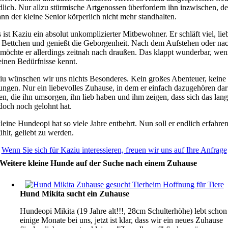
dlich. Nur allzu stürmische Artgenossen überfordern ihn inzwischen, d
nn der kleine Senior körperlich nicht mehr standhalten.
ist Kaziu ein absolut unkomplizierter Mitbewohner. Er schläft viel, lieb
 Bettchen und genießt die Geborgenheit. Nach dem Aufstehen oder na
 möchte er allerdings zeitnah nach draußen. Das klappt wunderbar, we
einen Bedürfnisse kennt.
iu wünschen wir uns nichts Besonderes. Kein großes Abenteuer, keine
ngen. Nur ein liebevolles Zuhause, in dem er einfach dazugehören dar
, die ihn umsorgen, ihn lieb haben und ihm zeigen, dass sich das lan
doch noch gelohnt hat.
leine Hundeopi hat so viele Jahre entbehrt. Nun soll er endlich erfahren
ühlt, geliebt zu werden.
Wenn Sie sich für Kaziu interessieren, freuen wir uns auf Ihre Anfrage
Weitere kleine Hunde auf der Suche nach einem Zuhause
Hund Mikita sucht ein Zuhause
Hundeopi Mikita (19 Jahre alt!!!, 28cm Schulterhöhe) lebt schon
einige Monate bei uns, jetzt ist klar, dass wir ein neues Zuhause