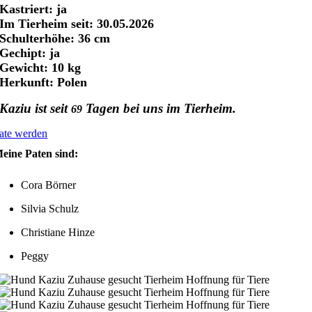
Kastriert: ja
Im Tierheim seit: 30.05.2026
Schulterhöhe: 36 cm
Gechipt: ja
Gewicht: 10 kg
Herkunft: Polen
Kaziu ist seit
Tagen bei uns im Tierheim.
69
ate werden
eine Paten sind:
Cora Börner
Silvia Schulz
Christiane Hinze
Peggy