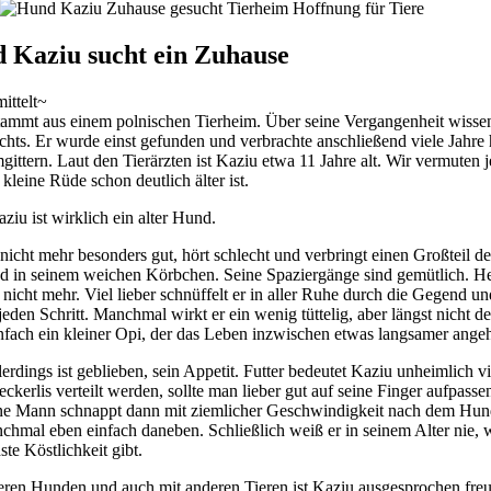
 Kaziu sucht ein Zuhause
mittelt~
tammt aus einem polnischen Tierheim. Über seine Vergangenheit wisse
ichts. Er wurde einst gefunden und verbrachte anschließend viele Jahre 
gittern. Laut den Tierärzten ist Kaziu etwa 11 Jahre alt. Wir vermuten 
 kleine Rüde schon deutlich älter ist.
iu ist wirklich ein alter Hund.
 nicht mehr besonders gut, hört schlecht und verbringt einen Großteil d
nd in seinem weichen Körbchen. Seine Spaziergänge sind gemütlich. H
 nicht mehr. Viel lieber schnüffelt er in aller Ruhe durch die Gegend un
jeden Schritt. Manchmal wirkt er ein wenig tüttelig, aber längst nicht d
infach ein kleiner Opi, der das Leben inzwischen etwas langsamer angeh
lerdings ist geblieben, sein Appetit. Futter bedeutet Kaziu unheimlich vi
kerlis verteilt werden, sollte man lieber gut auf seine Finger aufpasse
ine Mann schnappt dann mit ziemlicher Geschwindigkeit nach dem Hu
chmal eben einfach daneben. Schließlich weiß er in seinem Alter nie, 
ste Köstlichkeit gibt.
eren Hunden und auch mit anderen Tieren ist Kaziu ausgesprochen freu