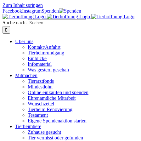
Zum Inhalt springen
Facebook
Instagram
Spenden
Suche nach:
Über uns
Kontakt/Anfahrt
Tierheimrundgang
Einblicke
Infomaterial
Was gestern geschah
Mitmachen
Tierarztfonds
Mindestlohn
Online einkaufen und spenden
Ehrenamtliche Mitarbeit
Wunschzettel
Tierheim Renovierung
Testament
Eigene Spendenaktion starten
Tierheimtiere
Zuhause gesucht
Tier vermisst oder gefunden