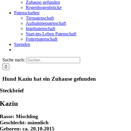
Zuhause gefunden
Regenbogenbrücke
Patenschaften
Tierpatenschaft
Aufnahmepatenschaft
Impfpatenschaft
Start-ins-Leben Patenschaft
Futterpatenschaft
Spenden
Suche nach:
Hund Kaziu hat ein Zuhause gefunden
Steckbrief
Kaziu
Rasse: Mischling
Geschlecht: männlich
Geboren: ca. 20.10.2015