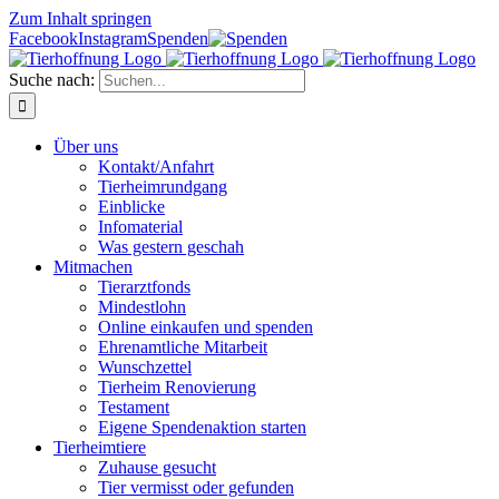
Zum Inhalt springen
Facebook
Instagram
Spenden
Suche nach:
Über uns
Kontakt/Anfahrt
Tierheimrundgang
Einblicke
Infomaterial
Was gestern geschah
Mitmachen
Tierarztfonds
Mindestlohn
Online einkaufen und spenden
Ehrenamtliche Mitarbeit
Wunschzettel
Tierheim Renovierung
Testament
Eigene Spendenaktion starten
Tierheimtiere
Zuhause gesucht
Tier vermisst oder gefunden