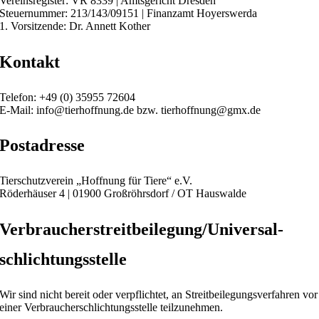
Vereinsregister: VR 8339 | Amtsgericht Dresden
Steuernummer: 213/143/09151 | Finanzamt Hoyerswerda
1. Vorsitzende: Dr. Annett Kother
Kontakt
Telefon: +49 (0) 35955 72604
E-Mail: info@tierhoffnung.de bzw. tierhoffnung@gmx.de
Postadresse
Tierschutzverein „Hoffnung für Tiere“ e.V.
Röderhäuser 4 | 01900 Großröhrsdorf / OT Hauswalde
Verbraucher­streit­beilegung/Universal­
schlichtungs­stelle
Wir sind nicht bereit oder verpflichtet, an Streitbeilegungsverfahren vor
einer Verbraucherschlichtungsstelle teilzunehmen.