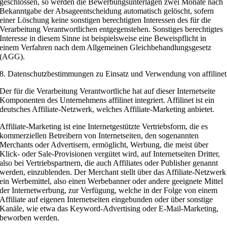
geschlossen, so werden die Bewerbungsunterlagen zwei Monate nach
Bekanntgabe der Absageentscheidung automatisch gelöscht, sofern
einer Löschung keine sonstigen berechtigten Interessen des für die
Verarbeitung Verantwortlichen entgegenstehen. Sonstiges berechtigtes
Interesse in diesem Sinne ist beispielsweise eine Beweispflicht in
einem Verfahren nach dem Allgemeinen Gleichbehandlungsgesetz
(AGG).
8. Datenschutzbestimmungen zu Einsatz und Verwendung von affilinet
Der für die Verarbeitung Verantwortliche hat auf dieser Internetseite
Komponenten des Unternehmens affilinet integriert. Affilinet ist ein
deutsches Affiliate-Netzwerk, welches Affiliate-Marketing anbietet.
Affiliate-Marketing ist eine Internetgestützte Vertriebsform, die es
kommerziellen Betreibern von Internetseiten, den sogenannten
Merchants oder Advertisern, ermöglicht, Werbung, die meist über
Klick- oder Sale-Provisionen vergütet wird, auf Internetseiten Dritter,
also bei Vertriebspartnern, die auch Affiliates oder Publisher genannt
werden, einzublenden. Der Merchant stellt über das Affiliate-Netzwerk
ein Werbemittel, also einen Werbebanner oder andere geeignete Mittel
der Internetwerbung, zur Verfügung, welche in der Folge von einem
Affiliate auf eigenen Internetseiten eingebunden oder über sonstige
Kanäle, wie etwa das Keyword-Advertising oder E-Mail-Marketing,
beworben werden.