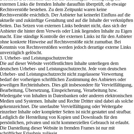
externen Links die fremden Inhalte daraufhin überprüft, ob etwaige
Rechtsverstöße bestehen. Zu dem Zeitpunkt waren keine
Rechtsverstöße ersichtlich. Der Anbieter hat keinerlei Einfluss auf die
aktuelle und zukünftige Gestaltung und auf die Inhalte der verknüpften
Seiten. Das Setzen von externen Links bedeutet nicht, dass sich der
Anbieter die hinter dem Verweis oder Link liegenden Inhalte zu Eigen
macht. Eine ständige Kontrolle der externen Links ist für den Anbieter
ohne konkrete Hinweise auf Rechtsverstöße nicht zumutbar. Bei
Kenntnis von Rechtsverstößen werden jedoch derartige externe Links
unverzüglich gelöscht.
3. Urheber- und Leistungsschutzrechte
Die auf dieser Website veröffentlichten Inhalte unterliegen dem
deutschen Urheber- und Leistungsschutzrecht. Jede vom deutschen
Urheber- und Leistungsschutzrecht nicht zugelassene Verwertung
bedarf der vorherigen schriftlichen Zustimmung des Anbieters oder
jeweiligen Rechteinhabers. Dies gilt insbesondere für Vervielfältigung,
Bearbeitung, Übersetzung, Einspeicherung, Verarbeitung bzw.
Wiedergabe von Inhalten in Datenbanken oder anderen elektronischen
Medien und Systemen. Inhalte und Rechte Dritter sind dabei als solche
gekennzeichnet. Die unerlaubte Vervielfältigung oder Weitergabe
einzelner Inhalte oder kompletter Seiten ist nicht gestattet und strafbar.
Lediglich die Herstellung von Kopien und Downloads für den
persönlichen, privaten und nicht kommerziellen Gebrauch ist erlaubt.
Die Darstellung dieser Website in fremden Frames ist nur mit
schriftlicher Erlaubnis zulässig.