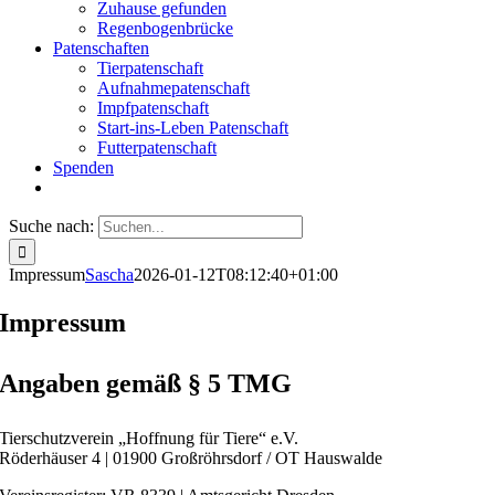
Zuhause gefunden
Regenbogenbrücke
Patenschaften
Tierpatenschaft
Aufnahmepatenschaft
Impfpatenschaft
Start-ins-Leben Patenschaft
Futterpatenschaft
Spenden
Suche nach:
Impressum
Sascha
2026-01-12T08:12:40+01:00
Impressum
Angaben gemäß § 5 TMG
Tierschutzverein „Hoffnung für Tiere“ e.V.
Röderhäuser 4 | 01900 Großröhrsdorf / OT Hauswalde