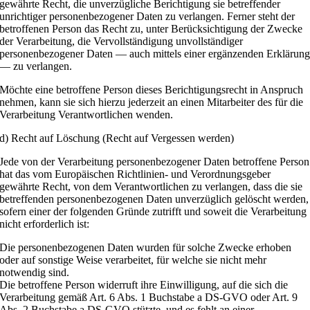
gewährte Recht, die unverzügliche Berichtigung sie betreffender
unrichtiger personenbezogener Daten zu verlangen. Ferner steht der
betroffenen Person das Recht zu, unter Berücksichtigung der Zwecke
der Verarbeitung, die Vervollständigung unvollständiger
personenbezogener Daten — auch mittels einer ergänzenden Erklärun
— zu verlangen.
Möchte eine betroffene Person dieses Berichtigungsrecht in Anspruch
nehmen, kann sie sich hierzu jederzeit an einen Mitarbeiter des für die
Verarbeitung Verantwortlichen wenden.
d) Recht auf Löschung (Recht auf Vergessen werden)
Jede von der Verarbeitung personenbezogener Daten betroffene Person
hat das vom Europäischen Richtlinien- und Verordnungsgeber
gewährte Recht, von dem Verantwortlichen zu verlangen, dass die sie
betreffenden personenbezogenen Daten unverzüglich gelöscht werden,
sofern einer der folgenden Gründe zutrifft und soweit die Verarbeitung
nicht erforderlich ist:
Die personenbezogenen Daten wurden für solche Zwecke erhoben
oder auf sonstige Weise verarbeitet, für welche sie nicht mehr
notwendig sind.
Die betroffene Person widerruft ihre Einwilligung, auf die sich die
Verarbeitung gemäß Art. 6 Abs. 1 Buchstabe a DS-GVO oder Art. 9
Abs. 2 Buchstabe a DS-GVO stützte, und es fehlt an einer