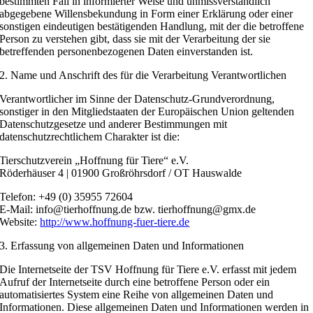
bestimmten Fall in informierter Weise und unmissverständlich
abgegebene Willensbekundung in Form einer Erklärung oder einer
sonstigen eindeutigen bestätigenden Handlung, mit der die betroffene
Person zu verstehen gibt, dass sie mit der Verarbeitung der sie
betreffenden personenbezogenen Daten einverstanden ist.
2. Name und Anschrift des für die Verarbeitung Verantwortlichen
Verantwortlicher im Sinne der Datenschutz-Grundverordnung,
sonstiger in den Mitgliedstaaten der Europäischen Union geltenden
Datenschutzgesetze und anderer Bestimmungen mit
datenschutzrechtlichem Charakter ist die:
Tierschutzverein „Hoffnung für Tiere“ e.V.
Röderhäuser 4 | 01900 Großröhrsdorf / OT Hauswalde
Telefon: +49 (0) 35955 72604
E-Mail: info@tierhoffnung.de bzw. tierhoffnung@gmx.de
Website:
http://www.hoffnung-fuer-tiere.de
3. Erfassung von allgemeinen Daten und Informationen
Die Internetseite der TSV Hoffnung für Tiere e.V. erfasst mit jedem
Aufruf der Internetseite durch eine betroffene Person oder ein
automatisiertes System eine Reihe von allgemeinen Daten und
Informationen. Diese allgemeinen Daten und Informationen werden in