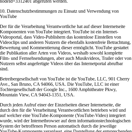
nodeId=3312401 abgerufen werden.
10. Datenschutzbestimmungen zu Einsatz und Verwendung von
YouTube
Der für die Verarbeitung Verantwortliche hat auf dieser Internetseite
Komponenten von YouTube integriert. YouTube ist ein Internet-
Videoportal, dass Video-Publishern das kostenlose Einstellen von
Videoclips und anderen Nutzern die ebenfalls kostenfreie Betrachtung,
Bewertung und Kommentierung dieser ermöglicht. YouTube gestattet
die Publikation aller Arten von Videos, weshalb sowohl komplette
Film- und Fernsehsendungen, aber auch Musikvideos, Trailer oder von
Nutzern selbst angefertigte Videos über das Internetportal abrufbar
sind.
Betreibergesellschaft von YouTube ist die YouTube, LLC, 901 Cherry
Ave., San Bruno, CA 94066, USA. Die YouTube, LLC ist einer
Tochtergesellschaft der Google Inc., 1600 Amphitheatre Pkwy,
Mountain View, CA 94043-1351, USA.
Durch jeden Aufruf einer der Einzelseiten dieser Internetseite, die
durch den für die Verarbeitung Verantwortlichen betrieben wird und
auf welcher eine YouTube-Komponente (YouTube-Video) integriert
wurde, wird der Internetbrowser auf dem informationstechnologischen
System der betroffenen Person automatisch durch die jeweilige
YouTube-Komponente veranlasst, eine Darstellung der entsprechenden