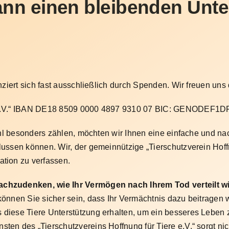
ann einen bleibenden Unt
anziert sich fast ausschließlich durch Spenden. Wir freuen uns
re e.V.“ IBAN DE18 8509 0000 4897 9310 07 BIC: GENODEF1
fühl besonders zählen, möchten wir Ihnen eine einfache und na
lussen können. Wir, der gemeinnützige „Tierschutzverein Hoffn
ation zu verfassen.
nachzudenken, wie Ihr Vermögen nach Ihrem Tod verteilt w
können Sie sicher sein, dass Ihr Vermächtnis dazu beitragen 
diese Tiere Unterstützung erhalten, um ein besseres Leben zu f
en des „Tierschutzvereins Hoffnung für Tiere e.V.“ sorgt nich