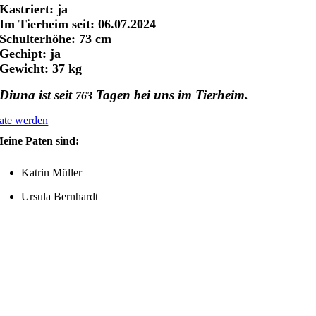
Kastriert: ja
Im Tierheim seit: 06.07.2024
Schulterhöhe: 73 cm
Gechipt: ja
Gewicht: 37 kg
Diuna ist seit
Tagen bei uns im Tierheim.
763
ate werden
eine Paten sind:
Katrin Müller
Ursula Bernhardt