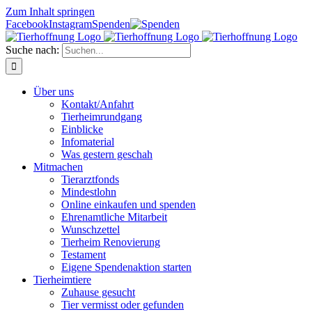
Zum Inhalt springen
Facebook
Instagram
Spenden
Suche nach:
Über uns
Kontakt/Anfahrt
Tierheimrundgang
Einblicke
Infomaterial
Was gestern geschah
Mitmachen
Tierarztfonds
Mindestlohn
Online einkaufen und spenden
Ehrenamtliche Mitarbeit
Wunschzettel
Tierheim Renovierung
Testament
Eigene Spendenaktion starten
Tierheimtiere
Zuhause gesucht
Tier vermisst oder gefunden