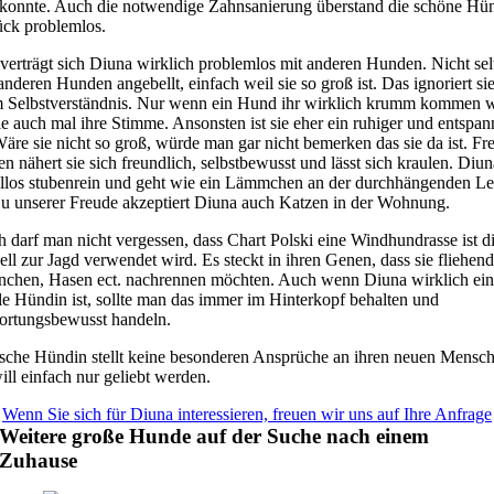
konnte. Auch die notwendige Zahnsanierung überstand die schöne Hü
ck problemlos.
verträgt sich Diuna wirklich problemlos mit anderen Hunden. Nicht sel
anderen Hunden angebellt, einfach weil sie so groß ist. Das ignoriert sie
m Selbstverständnis. Nur wenn ein Hund ihr wirklich krumm kommen wi
ie auch mal ihre Stimme. Ansonsten ist sie eher ein ruhiger und entspan
äre sie nicht so groß, würde man gar nicht bemerken das sie da ist. F
 nähert sie sich freundlich, selbstbewusst und lässt sich kraulen. Diuna
ellos stubenrein und geht wie ein Lämmchen an der durchhängenden Le
Zu unserer Freude akzeptiert Diuna auch Katzen in der Wohnung.
 darf man nicht vergessen, dass Chart Polski eine Windhundrasse ist d
nell zur Jagd verwendet wird. Es steckt in ihren Genen, dass sie fliehen
nchen, Hasen ect. nachrennen möchten. Auch wenn Diuna wirklich ein
lle Hündin ist, sollte man das immer im Hinterkopf behalten und
ortungsbewusst handeln.
sche Hündin stellt keine besonderen Ansprüche an ihren neuen Mensch
ll einfach nur geliebt werden.
Wenn Sie sich für Diuna interessieren, freuen wir uns auf Ihre Anfrage
Weitere große Hunde auf der Suche nach einem
Zuhause