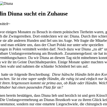
in Diuna sucht ein Zuhause
mittelt~
 vor einigen Monaten zu Besuch in einem polnischen Tierheim waren, 
h die Zwingerreihen. Dort entdeckten wir sie: Diuna. Durch ihre schie
e sie alle anderen Hunden und fiel uns ins Auge. Wir fragte die Mitarbe
 und man erklärte uns, dass der Chart Polski nur unter sehr speziellen
ngen in Polen vermittelt werden darf. Noch dazu war Diuna „zu alt“ un
chtbare Umfangsvermehrung am Brustkorb. Zusammengefasst: sie hat in
ermittlungschance. Da wir Diuna an diesem Tag nicht mitnehmen konnt
n wir ihr im Geiste Durchhalteparolen. Einige Monate später machten w
chen wahr und nahmen die schlanke Schönheit bei uns auf.
n hatte sie folgende Beschreibung:
Diese hübsche Hündin liebt den Kon
chen. Sie ist eine super sanfte Hündin, die ruhig ist und einfach nur li
t ihren Artgenossen kommt sie prima aus, ob Rüde oder Hündin. Welc
bhaber hat einen passenden Platz für sie?
en bereits bestätigen, dass Diuna lieb und herzlich ist und gern Küssc
t. Die Umfangsvermehrung an Diunas Brustkorb war zu ihrem Glück ke
stentumor, sondern nur eine entartete Liegeschwiele, die chirurgisch ent