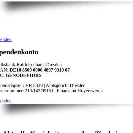
penden
pendenkonto
lksbank-Raiffeisenbank Dresden
BAN:
DE18 8509 0000 4897 9310 07
IC:
GENODEF1DRS
reinsregister: VR 8339 | Amtsgericht Dresden
euernummer: 213/143/09151 | Finanzamt Hoyerswerda
penden