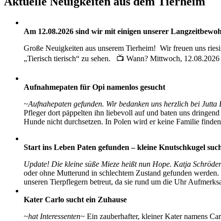
Aktuelle Neuigkeiten aus dem Tierheim
Am 12.08.2026 sind wir mit einigen unserer Langzeitbewohn
Große Neuigkeiten aus unserem Tierheim! Wir freuen uns rie
„Tierisch tierisch“ zu sehen. 📺 Wann? Mittwoch, 12.08.2026 
Aufnahmepaten für Opi namenlos gesucht
~Aufnahepaten gefunden. Wir bedanken uns herzlich bei Jutta
Pfleger dort päppelten ihn liebevoll auf und baten uns dringen
Hunde nicht durchsetzen. In Polen wird er keine Familie finden
Start ins Leben Paten gefunden – kleine Knutschkugel suc
Update! Die kleine süße Mieze heißt nun Hope. Katja Schröder
oder ohne Mutterund in schlechtem Zustand gefunden werden. W
unseren Tierpflegern betreut, da sie rund um die Uhr Aufmerks
Kater Carlo sucht ein Zuhause
~hat Interessenten~
Ein zauberhafter, kleiner Kater namens Ca