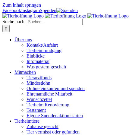
Zum Inhalt springen
Facebook
Instagram
Spenden
Suche nach:
Über uns
Kontakt/Anfahrt
Tierheimrundgang
Einblicke
Infomaterial
Was gestern geschah
Mitmachen
Tierarztfonds
Mindestlohn
Online einkaufen und spenden
Ehrenamtliche Mitarbeit
Wunschzettel
Tierheim Renovierung
Testament
Eigene Spendenaktion starten
Tierheimtiere
Zuhause gesucht
Tier vermisst oder gefunden