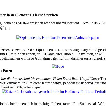
er in der Sendung Tierisch tierisch
sig, denn das MDR-Fernsehen war bei uns zu Besuch! Am 12.08.2026 s
 [...]
 Holzer-Beran und J.R.~
Opi namenlos kam stark abgemagert und geschw
d um Hilfe für den zarten, ca. 10 Jahre alten Rüden. Sie meinten, er w
. Jetzt suchen wir liebe Aufnahmepaten für ihn, damit er ganz schnell z
ht Paten
 hat die Patenschaft übernommen. Vielen Dank liebe Katja!
Unser Tierh
ir kümmern uns um diese Katzenbabys, päppeln sie liebevoll auf und 
amkeit und Pflege benötigen.
rlo möchte nun endlich ins richtige Leben starten. Ein Zuhause als W