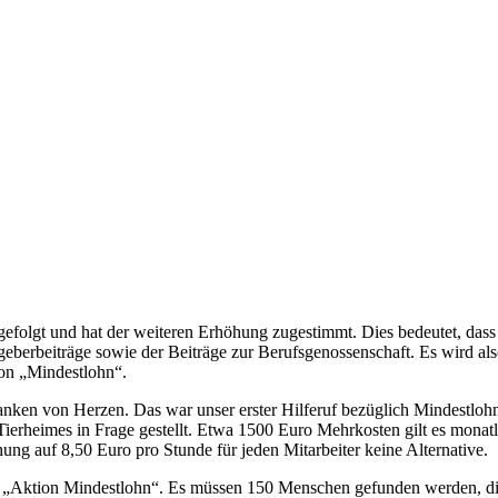
efolgt und hat der weiteren Erhöhung zugestimmt. Dies bedeutet, das
geberbeiträge sowie der Beiträge zur Berufsgenossenschaft. Es wird als
ion „Mindestlohn“.
r danken von Herzen. Das war unser erster Hilferuf bezüglich Mindestlo
ierheimes in Frage gestellt. Etwa 1500 Euro Mehrkosten gilt es monatl
ung auf 8,50 Euro pro Stunde für jeden Mitarbeiter keine Alternative.
von „Aktion Mindestlohn“. Es müssen 150 Menschen gefunden werden, d