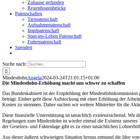
Zuhause gefunden
Regenbogenbrücke
Patenschaften
Tierpatenschaft
Aufnahmepatenschaft
Impfpatenschaft
Start-ins-Leben Patenschaft
Futterpatenschaft
Spenden
Suche nach:
Mindestlohn
Angela
2024-03-24T21:01:15+01:00
Die Mindestlohn-Erhöhung macht uns schwer zu schaffen
Das Bundeskabinett ist der Empfehlung der Mindestlohnkommission g
beträgt. Einher geht diese Aufstockung mit einer Erhöhung der Arbeit
Kosten zu stemmen. Daher suchen wir weitere Mitstreiter für die Akt
Diese finanzielle Unterstützung ist tatsächlich existenzsichernd. Wi
Regelungen zum Mindestlohn ist wieder einmal die Existenz unseres T
der Gesetzes- und Faktenlage gibt es zu einer tatsächlichen Lohnerhöh
Aus dieser äußerst schwierigen Situation heraus entstand die Idee 