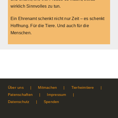
wirklich Sinnvolles zu tun.
Ein Ehrenamt schenkt nicht nur Zeit – es schenkt
Hoffnung. Für die Tiere. Und auch für die
Menschen.
Über uns
Mitmachen
Tierheimtiere
Patenschaften
Impressum
Datenschutz
Spenden