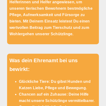
Helferinnen und Helfer angewiesen, um
unseren tierischen Bewohnern bestmögliche
Pflege, Aufmerksamkeit und Fürsorge zu
bieten. Mit Deinem Einsatz leistest Du einen
wertvollen Beitrag zum Tierschutz und zum
Wohlergehen unserer Schützlinge.
Was dein Ehrenamt bei uns
bewirkt:
Glückliche Tiere: Du gibst Hunden und
Katzen Liebe, Pflege und Bewegung.
Chancen auf ein Zuhause: Deine Hilfe
macht unsere Schützlinge vermittelbarer.