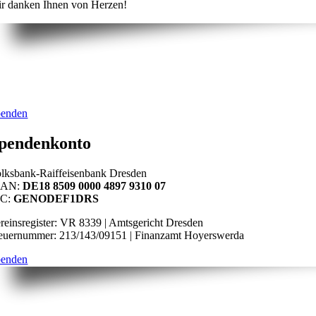
r danken Ihnen von Herzen!
penden
pendenkonto
lksbank-Raiffeisenbank Dresden
BAN:
DE18 8509 0000 4897 9310 07
IC:
GENODEF1DRS
reinsregister: VR 8339 | Amtsgericht Dresden
euernummer: 213/143/09151 | Finanzamt Hoyerswerda
penden