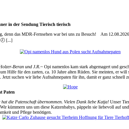
sucht oder gefunden und anderes
er in der Sendung Tierisch tierisch
sig, denn das MDR-Fernsehen war bei uns zu Besuch! Am 12.08.2026 s
 [...]
 Holzer-Beran und J.R.~
Opi namenlos kam stark abgemagert und geschw
d um Hilfe für den zarten, ca. 10 Jahre alten Rüden. Sie meinten, er w
. Jetzt suchen wir liebe Aufnahmepaten für ihn, damit er ganz schnell z
ht Paten
 hat die Patenschaft übernommen. Vielen Dank liebe Katja!
Unser Tierh
ir kümmern uns um diese Katzenbabys, päppeln sie liebevoll auf und 
amkeit und Pflege benötigen.