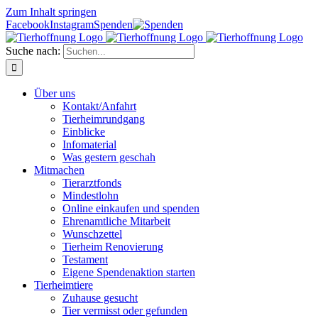
Zum Inhalt springen
Facebook
Instagram
Spenden
Suche nach:
Über uns
Kontakt/Anfahrt
Tierheimrundgang
Einblicke
Infomaterial
Was gestern geschah
Mitmachen
Tierarztfonds
Mindestlohn
Online einkaufen und spenden
Ehrenamtliche Mitarbeit
Wunschzettel
Tierheim Renovierung
Testament
Eigene Spendenaktion starten
Tierheimtiere
Zuhause gesucht
Tier vermisst oder gefunden