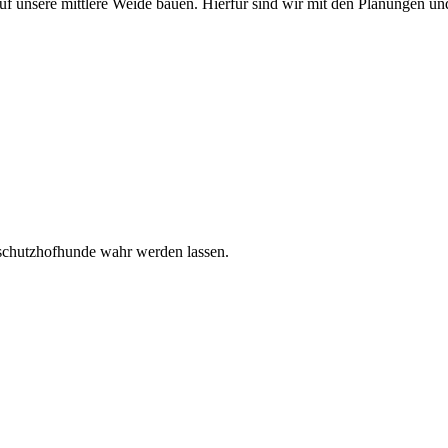
f unsere mittlere Weide bauen. Hierfür sind wir mit den Planungen und
rschutzhofhunde wahr werden lassen.