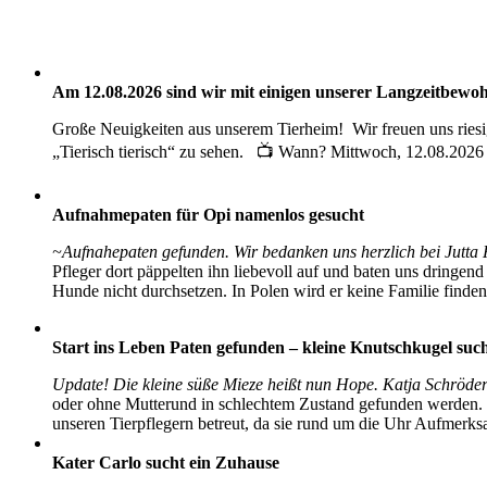
Aktuelle Nachrichten aus dem Tierheim – Zuhause ge
Am 12.08.2026 sind wir mit einigen unserer Langzeitbewohn
Große Neuigkeiten aus unserem Tierheim! Wir freuen uns rie
„Tierisch tierisch“ zu sehen. 📺 Wann? Mittwoch, 12.08.2026 
Aufnahmepaten für Opi namenlos gesucht
~Aufnahepaten gefunden. Wir bedanken uns herzlich bei Jutta
Pfleger dort päppelten ihn liebevoll auf und baten uns dringen
Hunde nicht durchsetzen. In Polen wird er keine Familie finden
Start ins Leben Paten gefunden – kleine Knutschkugel suc
Update! Die kleine süße Mieze heißt nun Hope. Katja Schröder
oder ohne Mutterund in schlechtem Zustand gefunden werden. W
unseren Tierpflegern betreut, da sie rund um die Uhr Aufmerks
Kater Carlo sucht ein Zuhause