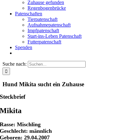
Zuhause gefunden
Regenbogenbrücke
Patenschaften
Tierpatenschaft
Aufnahmepatenschaft
Impfpatenschaft
Start-ins-Leben Patenschaft
Futterpatenschaft
Spenden
Suche nach:
Hund Mikita sucht ein Zuhause
Steckbrief
Mikita
Rasse: Mischling
Geschlecht: männlich
Geboren: 29.04.2007