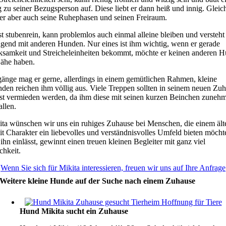
zu seiner Bezugsperson auf. Diese liebt er dann heiß und innig. Gleich
 er aber auch seine Ruhephasen und seinen Freiraum.
st stubenrein, kann problemlos auch einmal alleine bleiben und versteht
agend mit anderen Hunden. Nur eines ist ihm wichtig, wenn er gerade
samkeit und Streicheleinheiten bekommt, möchte er keinen anderen H
Nähe haben.
gänge mag er gerne, allerdings in einem gemütlichen Rahmen, kleine
nden reichen ihm völlig aus. Viele Treppen sollten in seinem neuen Zu
st vermieden werden, da ihm diese mit seinen kurzen Beinchen zuneh
llen.
ita wünschen wir uns ein ruhiges Zuhause bei Menschen, die einem ält
t Charakter ein liebevolles und verständnisvolles Umfeld bieten möcht
 ihn einlässt, gewinnt einen treuen kleinen Begleiter mit ganz viel
chkeit.
Wenn Sie sich für Mikita interessieren, freuen wir uns auf Ihre Anfrage
Weitere kleine Hunde auf der Suche nach einem Zuhause
Hund Mikita sucht ein Zuhause