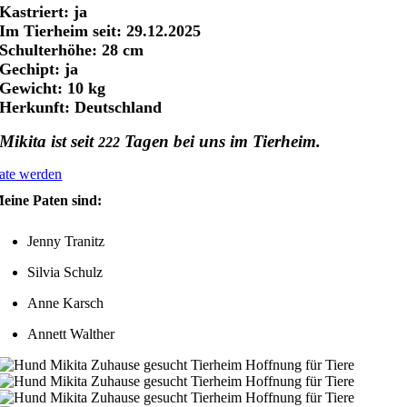
Kastriert: ja
Im Tierheim seit: 29.12.2025
Schulterhöhe: 28 cm
Gechipt: ja
Gewicht: 10 kg
Herkunft: Deutschland
Mikita ist seit
Tagen bei uns im Tierheim.
222
ate werden
eine Paten sind:
Jenny Tranitz
Silvia Schulz
Anne Karsch
Annett Walther