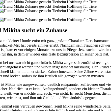
 Mikita sucht ein Zuhause
ist ein kleiner Hundesenior mit ganz großem Charakter. Der charmante
rdackel-Mix hat bereits einiges erlebt. Nachdem sein Frauchen schwer
 ist, kam er vor einigen Monaten zu uns in Pflege. Jetzt suchen wir ein
für ihn, in dem er wieder eine feste Bezugsperson an seiner Seite hat.
rt bei uns war nicht ganz einfach. Mikita zeigte sich zunächst recht gran
nicht angefasst werden und wirkte insgesamt oft missmutig. Der Grund 
hnell klar, er litt unter starken Zahnschmerzen. Seine Zähne waren sta
t und locker, sodass sie ihm letztlich alle gezogen werden mussten.
ist Mikita wie ausgewechselt, deutlich entspannter, zufriedener und vie
cher. Natürlich ist er kein „Anfängerhund“, sondern ein kleiner Charak
au weiß, was er möchte und auch, was nicht. Er sucht Menschen, die ih
ren, wie er ist, und ihm mit Geduld und Verständnis begegnen.
 einmal sein Vertrauen gewonnen, zeigt Mikita seine wunderbare Seite
Streicheleinheiten sehr, kann richtig fröhlich und witzig sein und baut 