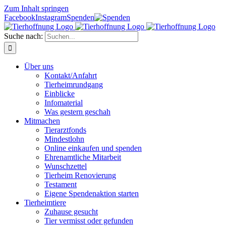
Zum Inhalt springen
Facebook
Instagram
Spenden
Suche nach:
Über uns
Kontakt/Anfahrt
Tierheimrundgang
Einblicke
Infomaterial
Was gestern geschah
Mitmachen
Tierarztfonds
Mindestlohn
Online einkaufen und spenden
Ehrenamtliche Mitarbeit
Wunschzettel
Tierheim Renovierung
Testament
Eigene Spendenaktion starten
Tierheimtiere
Zuhause gesucht
Tier vermisst oder gefunden