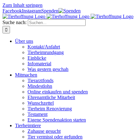
Zum Inhalt springen
Facebook
Instagram
Spenden
Suche nach:
Über uns
Kontakt/Anfahrt
Tierheimrundgang
Einblicke
Infomaterial
Was gestern geschah
Mitmachen
Tierarztfonds
Mindestlohn
Online einkaufen und spenden
Ehrenamtliche Mitarbeit
Wunschzettel
Tierheim Renovierung
Testament
Eigene Spendenaktion starten
Tierheimtiere
Zuhause gesucht
Tier vermisst oder gefunden