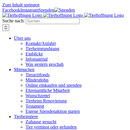
Zum Inhalt springen
Facebook
Instagram
Spenden
Suche nach:
Über uns
Kontakt/Anfahrt
Tierheimrundgang
Einblicke
Infomaterial
Was gestern geschah
Mitmachen
Tierarztfonds
Mindestlohn
Online einkaufen und spenden
Ehrenamtliche Mitarbeit
Wunschzettel
Tierheim Renovierung
Testament
Eigene Spendenaktion starten
Tierheimtiere
Zuhause gesucht
Tier vermisst oder gefunden