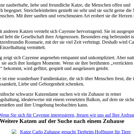
eine zauberhafte, liebe und freundliche Katze, die Menschen offen und
ch begegnet. Streicheleinheiten genießt sie sehr und sie sucht gerne die
nschen. Mit ihrer sanften und verschmusten Art erobert sie die Herzen
t anderen Katzen versteht sich Cayenne hervorragend. Sie ist ausgesp
nd liebt die Gesellschaft ihrer Artgenossen. Besonders eng befreundet ist
tzenfreundin Rosmarie, mit der sie viel Zeit verbringt. Deshalb wird C
 Einzelhaltung vermittelt.
ag zeigt sich Cayenne angenehm entspannt und unkompliziert. Aber natü
 sie auch ihre lustigen Momente. Wenn sie ihre berühmten „verrückten
 bekommt, wird geflitzt, gespielt und ausgelassen getobt.
ist eine wunderbare Familienkatze, die sich über Menschen freut, die 
samkeit, Liebe und Geborgenheit schenken.
 hübsche schwarze Katzendame suchen wir ein Zuhause in reiner
shaltung, idealerweise mit einem vernetzten Balkon, auf dem sie siche
enießen und ihre Umgebung beobachten kann.
enn Sie sich für Cayenne interessieren, freuen wir uns auf Ihre Anfra
Weitere Katzen auf der Suche nach einem Zuhause