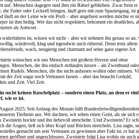
ht auf. Menschen dagegen sind ihm ein Rätsel geblieben. Zwar freut er 
e, die Futter oder Leckerli bringen, läuft gern mit zum Spaziergang, ist 
d läuft an der Leine wie ein Profi – aber angefasst werden möchte er ni
per ist ihm heilig. Wer das nicht respektiert, bekommt ein deutliches, a
nurren als Antwort.
widerfahren ist, wissen wir nicht – aber wir nehmen ihn genau so an, 
enwillig, würdevoll, klug und irgendwie auch rührend. Denn trotz allem i
ebensfreude, wach, neugierig und charmant auf seine ganz eigene Art.
istein wünschen wir uns Menschen mit großem Herzen und ohne
ngen. Menschen, die ihn einfach
mitlaufen lassen
– als Zweithund oder
einen Rudels. Menschen, die ihn nicht anfassen wollen oder müssen. Vi
mit der Zeit sogar noch Vertrauen fassen – aber das braucht Geduld,
nis und Zeit. Viel Zeit.
in sucht keinen Kuschelplatz – sondern einen Platz, an dem er einf
f, wie er ist.
August 2025: Seit Anfang des Monats hilft Bundesfreiwilligendienstlei
unserem Tierheim aus. Wir dachten, wir sehen einen Geist, als sie sich e
 Zweistein hockte und ihn liebevoll streichelte. Und Zweistein? Er sch
ch die Augen, ließ sich über Kopf und Rücken streicheln. Lisa sagte, si
pezielles gemacht um sein Vertrauen zu gewinnen aber Fakt ist, er hat si
men geöffnet und angeschlossen. Zweistein folgt Lisa wohin sie auch g