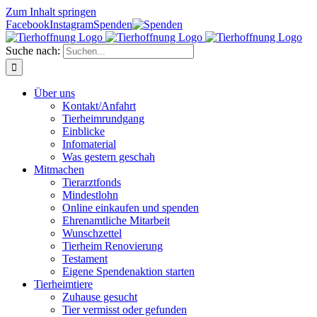
Zum Inhalt springen
Facebook
Instagram
Spenden
Suche nach:
Über uns
Kontakt/Anfahrt
Tierheimrundgang
Einblicke
Infomaterial
Was gestern geschah
Mitmachen
Tierarztfonds
Mindestlohn
Online einkaufen und spenden
Ehrenamtliche Mitarbeit
Wunschzettel
Tierheim Renovierung
Testament
Eigene Spendenaktion starten
Tierheimtiere
Zuhause gesucht
Tier vermisst oder gefunden