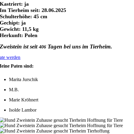
Kastriert: ja
Im Tierheim seit: 28.06.2025
Schulterhöhe: 45 cm
Gechipt: ja
Gewicht: 11,5 kg
Herkunft: Polen
Zweistein ist seit
Tagen bei uns im Tierheim.
406
ate werden
eine Paten sind:
Marita Jurschik
M.B.
Marie Kröhnert
Isolde Lambor