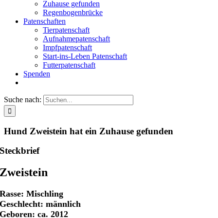
Zuhause gefunden
Regenbogenbrücke
Patenschaften
Tierpatenschaft
Aufnahmepatenschaft
Impfpatenschaft
Start-ins-Leben Patenschaft
Futterpatenschaft
Spenden
Suche nach:
Hund Zweistein hat ein Zuhause gefunden
Steckbrief
Zweistein
Rasse: Mischling
Geschlecht: männlich
Geboren: ca. 2012