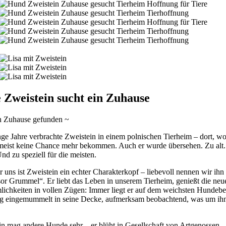
 Zweistein sucht ein Zuhause
in Zuhause gefunden ~
ge Jahre verbrachte Zweistein in einem polnischen Tierheim – dort, wo
eist keine Chance mehr bekommen. Auch er wurde übersehen. Zu alt
nd zu speziell für die meisten.
 uns ist Zweistein ein echter Charakterkopf – liebevoll nennen wir ihn
sor Grummel“. Er liebt das Leben in unserem Tierheim, genießt die neu
ichkeiten in vollen Zügen: Immer liegt er auf dem weichsten Hundebet
tig eingemummelt in seine Decke, aufmerksam beobachtend, was um ih
in mag andere Hunde sehr – er blüht in Gesellschaft von Artgenossen