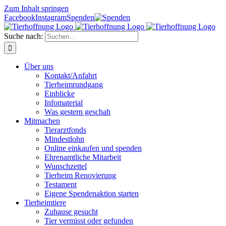
Zum Inhalt springen
Facebook
Instagram
Spenden
Suche nach:
Über uns
Kontakt/Anfahrt
Tierheimrundgang
Einblicke
Infomaterial
Was gestern geschah
Mitmachen
Tierarztfonds
Mindestlohn
Online einkaufen und spenden
Ehrenamtliche Mitarbeit
Wunschzettel
Tierheim Renovierung
Testament
Eigene Spendenaktion starten
Tierheimtiere
Zuhause gesucht
Tier vermisst oder gefunden