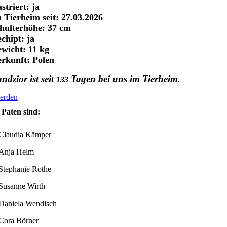
striert: ja
 Tierheim seit: 27.03.2026
hulterhöhe: 37 cm
chipt: ja
wicht: 11 kg
rkunft: Polen
ndzior ist seit
Tagen bei uns im Tierheim.
133
erden
Paten sind:
Claudia Kämper
Anja Helm
Stephanie Rothe
Susanne Wirth
Daniela Wendisch
Cora Börner