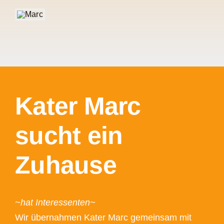
Kater Marc
sucht ein
Zuhause
~hat Interessenten~
Wir übernahmen Kater Marc gemeinsam mit