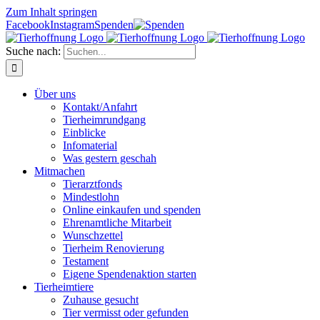
Zum Inhalt springen
Facebook
Instagram
Spenden
Suche nach:
Über uns
Kontakt/Anfahrt
Tierheimrundgang
Einblicke
Infomaterial
Was gestern geschah
Mitmachen
Tierarztfonds
Mindestlohn
Online einkaufen und spenden
Ehrenamtliche Mitarbeit
Wunschzettel
Tierheim Renovierung
Testament
Eigene Spendenaktion starten
Tierheimtiere
Zuhause gesucht
Tier vermisst oder gefunden