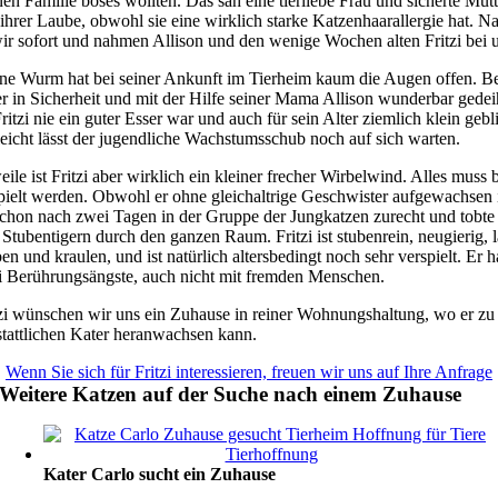
nen Familie böses wollten. Das sah eine tierliebe Frau und sicherte Mut
ihrer Laube, obwohl sie eine wirklich starke Katzenhaarallergie hat. Na
ir sofort und nahmen Allison und den wenige Wochen alten Fritzi bei u
ine Wurm hat bei seiner Ankunft im Tierheim kaum die Augen offen. Be
r in Sicherheit und mit der Hilfe seiner Mama Allison wunderbar gedei
itzi nie ein guter Esser war und auch für sein Alter ziemlich klein gebl
lleicht lässt der jugendliche Wachstumsschub noch auf sich warten.
eile ist Fritzi aber wirklich ein kleiner frecher Wirbelwind. Alles muss b
pielt werden. Obwohl er ohne gleichaltrige Geschwister aufgewachsen i
 schon nach zwei Tagen in der Gruppe der Jungkatzen zurecht und tobte
Stubentigern durch den ganzen Raum. Fritzi ist stubenrein, neugierig, l
n und kraulen, und ist natürlich altersbedingt noch sehr verspielt. Er h
ei Berührungsängste, auch nicht mit fremden Menschen.
tzi wünschen wir uns ein Zuhause in reiner Wohnungshaltung, wo er zu
stattlichen Kater heranwachsen kann.
Wenn Sie sich für Fritzi interessieren, freuen wir uns auf Ihre Anfrage
Weitere Katzen auf der Suche nach einem Zuhause
Kater Carlo sucht ein Zuhause