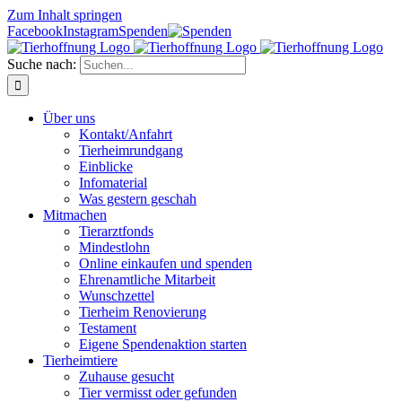
Zum Inhalt springen
Facebook
Instagram
Spenden
Suche nach:
Über uns
Kontakt/Anfahrt
Tierheimrundgang
Einblicke
Infomaterial
Was gestern geschah
Mitmachen
Tierarztfonds
Mindestlohn
Online einkaufen und spenden
Ehrenamtliche Mitarbeit
Wunschzettel
Tierheim Renovierung
Testament
Eigene Spendenaktion starten
Tierheimtiere
Zuhause gesucht
Tier vermisst oder gefunden