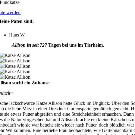
Fundkatze
ate werden
eine Paten sind:
Hans W.
Allison ist seit 727
Tagen bei uns im Tierheim.
llison sucht ein Zuhause
mittelt~
sche lackschwarze Katze Allison hatte Glück im Unglück. Über den 
ich die liebe Miez in einer Dresdner Gartensparte gemütlich gemacht. H
e sie etwas Futter abgreifen und eine Streicheleinheit erhaschen. Dann
es die Natur vorgesehen hat und Allison brachte ein kleine Kätzchen zu
Unbedarft wie sie war bettelte sie wieder nach Futter, doch plötzlich war 
ehr Willkommen. Eine tierliebe Frau beobachtete, wie Gartennachbarn 