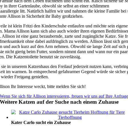
Familie nach dem Leben trachteten und schritt ein. Rasch sicherte sie
 in ihrer Gartenlaube, obwohl sie selbst an einer schlimmen
arallergie litt. Natürlich halfen wir und nahmen die kleine Familie bei 
nte Allison in Sicherheit ihr Baby großziehen.
eile ist klein Fritzi den Kinderschuhe entlaufen und möchte sein eigen
n. Mama Allison kann sich also auch wieder ihren eigenen Bedürfnisse
Allison ist eine ganz bezaubernde, zarte und zugängliche Katze. Sie fr
merksamkeit ohne dabei aufdringlich zu werden. Allison lässt sich ger
ln und auch kurz auf den Arm nehmen. Obwohl sie lange Zeit auf sich g
 sie nicht gierig beim Futter, sondern nimmt dann und wann nur ein paar
. Die Katzentoilette benutzt sie zuverlässig.
ie in unserem Katzenhaus den Freilauf jederzeit nutzen kann, verbringt
Zeit im warmen. In entsprechend gefahrarmer Gegend würde sie sicher 
 wieder Freigang genießen.
ison Ihr Interesse weckt, bitte melden Sie sich!
Wenn Sie sich für Allison interessieren, freuen wir uns auf Ihre Anfrag
Weitere Katzen auf der Suche nach einem Zuhause
Kater Carlo sucht ein Zuhause