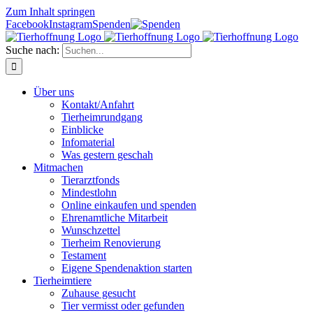
Zum Inhalt springen
Facebook
Instagram
Spenden
Suche nach:
Über uns
Kontakt/Anfahrt
Tierheimrundgang
Einblicke
Infomaterial
Was gestern geschah
Mitmachen
Tierarztfonds
Mindestlohn
Online einkaufen und spenden
Ehrenamtliche Mitarbeit
Wunschzettel
Tierheim Renovierung
Testament
Eigene Spendenaktion starten
Tierheimtiere
Zuhause gesucht
Tier vermisst oder gefunden