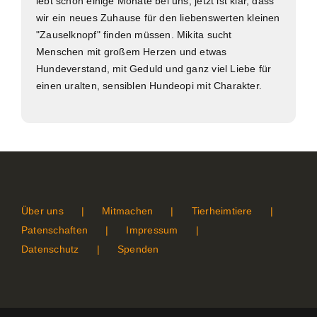
lebt schon einige Monate bei uns, jetzt ist klar, dass
wir ein neues Zuhause für den liebenswerten kleinen
"Zauselknopf" finden müssen. Mikita sucht
Menschen mit großem Herzen und etwas
Hundeverstand, mit Geduld und ganz viel Liebe für
einen uralten, sensiblen Hundeopi mit Charakter.
Über uns
Mitmachen
Tierheimtiere
Patenschaften
Impressum
Datenschutz
Spenden