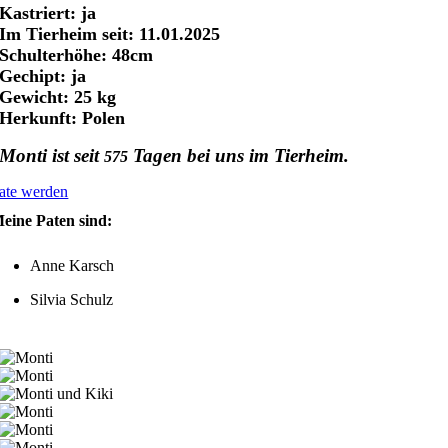
Kastriert: ja
Im Tierheim seit: 11.01.2025
Schulterhöhe: 48cm
Gechipt: ja
Gewicht: 25 kg
Herkunft: Polen
Monti ist seit
Tagen bei uns im Tierheim.
575
ate werden
eine Paten sind:
Anne Karsch
Silvia Schulz