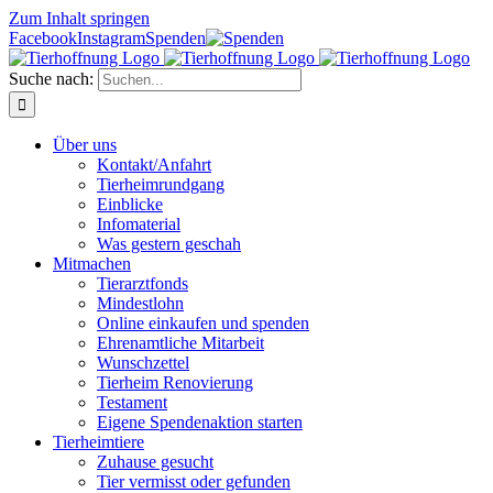
Zum Inhalt springen
Facebook
Instagram
Spenden
Suche nach:
Über uns
Kontakt/Anfahrt
Tierheimrundgang
Einblicke
Infomaterial
Was gestern geschah
Mitmachen
Tierarztfonds
Mindestlohn
Online einkaufen und spenden
Ehrenamtliche Mitarbeit
Wunschzettel
Tierheim Renovierung
Testament
Eigene Spendenaktion starten
Tierheimtiere
Zuhause gesucht
Tier vermisst oder gefunden