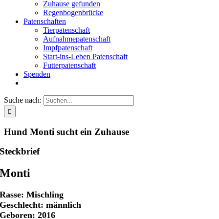
Zuhause gefunden
Regenbogenbrücke
Patenschaften
Tierpatenschaft
Aufnahmepatenschaft
Impfpatenschaft
Start-ins-Leben Patenschaft
Futterpatenschaft
Spenden
Suche nach:
Hund Monti sucht ein Zuhause
Steckbrief
Monti
Rasse: Mischling
Geschlecht: männlich
Geboren: 2016