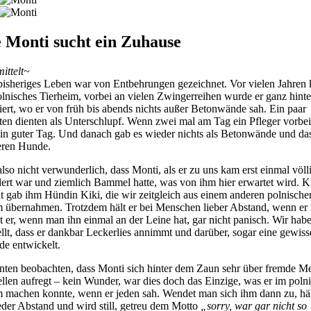
 Monti sucht ein Zuhause
mittelt~
bisheriges Leben war von Entbehrungen gezeichnet. Vor vielen Jahren 
olnisches Tierheim, vorbei an vielen Zwingerreihen wurde er ganz hint
iert, wo er von früh bis abends nichts außer Betonwände sah. Ein paar
ten dienten als Unterschlupf. Wenn zwei mal am Tag ein Pfleger vorbe
ein guter Tag. Und danach gab es wieder nichts als Betonwände und da
eren Hunde.
lso nicht verwunderlich, dass Monti, als er zu uns kam erst einmal völl
dert war und ziemlich Bammel hatte, was von ihm hier erwartet wird. K
t gab ihm Hündin Kiki, die wir zeitgleich aus einem anderen polnische
m übernahmen. Trotzdem hält er bei Menschen lieber Abstand, wenn er
t er, wenn man ihn einmal an der Leine hat, gar nicht panisch. Wir hab
ellt, dass er dankbar Leckerlies annimmt und darüber, sogar eine gewiss
de entwickelt.
nten beobachten, dass Monti sich hinter dem Zaun sehr über fremde M
llen aufregt – kein Wunder, war dies doch das Einzige, was er im poln
m machen konnte, wenn er jeden sah. Wendet man sich ihm dann zu, häl
eder Abstand und wird still, getreu dem Motto
„sorry, war gar nicht so