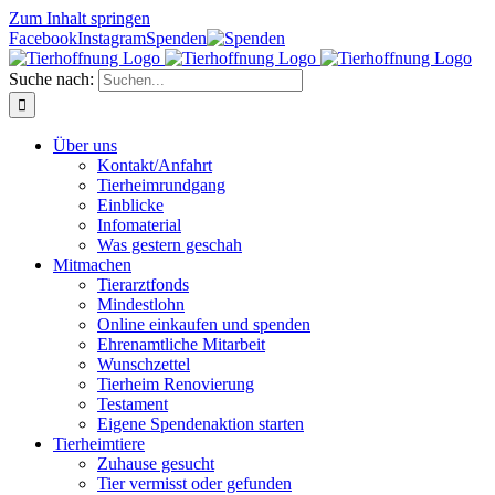
Zum Inhalt springen
Facebook
Instagram
Spenden
Suche nach:
Über uns
Kontakt/Anfahrt
Tierheimrundgang
Einblicke
Infomaterial
Was gestern geschah
Mitmachen
Tierarztfonds
Mindestlohn
Online einkaufen und spenden
Ehrenamtliche Mitarbeit
Wunschzettel
Tierheim Renovierung
Testament
Eigene Spendenaktion starten
Tierheimtiere
Zuhause gesucht
Tier vermisst oder gefunden