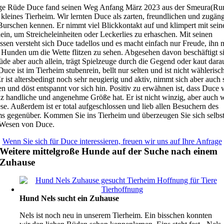
ge Rüde Duce fand seinen Weg Anfang März 2023 aus der Smeura(Ru
 kleines Tierheim. Wir lernten Duce als zarten, freundlichen und zugän
Burschen kennen. Er nimmt viel Blickkontakt auf und klimpert mit sein
in, um Streicheleinheiten oder Leckerlies zu erhaschen. Mit seinen
sen versteht sich Duce tadellos und es macht einfach nur Freude, ihn 
 Hunden um die Wette flitzen zu sehen. Abgesehen davon beschäftigt s
de aber auch allein, trägt Spielzeuge durch die Gegend oder kaut dara
uce ist im Tierheim stubenrein, bellt nur selten und ist nicht wählerisc
Er ist altersbedingt noch sehr neugierig und aktiv, nimmt sich aber auch 
n und döst entspannt vor sich hin. Positiv zu erwähnen ist, dass Duce 
z handliche und angenehme Größe hat. Er ist nicht winzig, aber auch w
se. Außerdem ist er total aufgeschlossen und lieb allen Besuchern des
ms gegenüber. Kommen Sie ins Tierheim und überzeugen Sie sich selbs
 Wesen von Duce.
Wenn Sie sich für Duce interessieren, freuen wir uns auf Ihre Anfrage
Weitere mittelgroße Hunde auf der Suche nach einem
Zuhause
Hund Nels sucht ein Zuhause
Nels ist noch neu in unserem Tierheim. Ein bisschen konnten