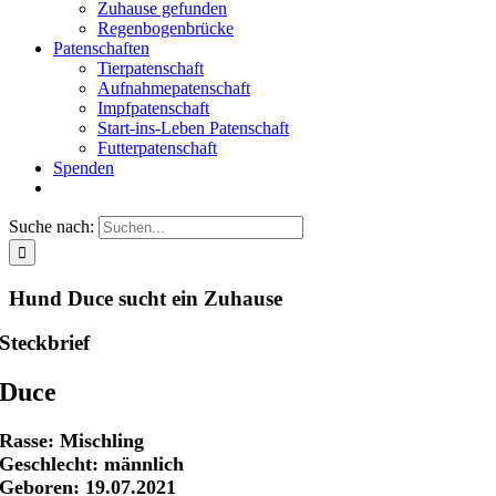
Zuhause gefunden
Regenbogenbrücke
Patenschaften
Tierpatenschaft
Aufnahmepatenschaft
Impfpatenschaft
Start-ins-Leben Patenschaft
Futterpatenschaft
Spenden
Suche nach:
Hund Duce sucht ein Zuhause
Steckbrief
Duce
Rasse: Mischling
Geschlecht: männlich
Geboren: 19.07.2021