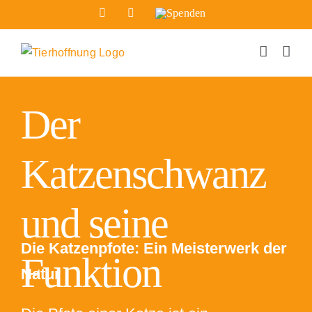
Zum
Facebook
Instagram
Spenden
Inhalt
springen
Der
Die Katzenpfote
Katzenschwanz
und seine
Die Katzenpfote: Ein Meisterwerk der
Funktion
Natur