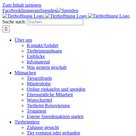
Zum Inhalt springen
Facebook
Instagram
Spenden
Suche nach:
Über uns
Kontakt/Anfahrt
Tierheimrundgang
Einblicke
Infomaterial
Was gestern geschah
Mitmachen
Tierarztfonds
Mindestlohn
Online einkaufen und spenden
Ehrenamtliche Mitarbeit
Wunschzettel
Tierheim Renovierung
Testament
Eigene Spendenaktion starten
Tierheimtiere
Zuhause gesucht
Tier vermisst oder gefunden