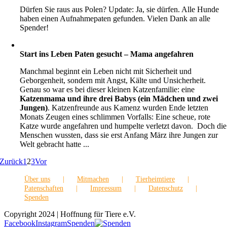
Dürfen Sie raus aus Polen? Update: Ja, sie dürfen. Alle Hunde
haben einen Aufnahmepaten gefunden. Vielen Dank an alle
Spender!
Start ins Leben Paten gesucht – Mama angefahren
Manchmal beginnt ein Leben nicht mit Sicherheit und
Geborgenheit, sondern mit Angst, Kälte und Unsicherheit.
Genau so war es bei dieser kleinen Katzenfamilie: eine
Katzenmama und ihre drei Babys (ein Mädchen und zwei
Jungen)
. Katzenfreunde aus Kamenz wurden Ende letzten
Monats Zeugen eines schlimmen Vorfalls: Eine scheue, rote
Katze wurde angefahren und humpelte verletzt davon. Doch die
Menschen wussten, dass sie erst Anfang März ihre Jungen zur
Welt gebracht hatte ...
Zurück
1
2
3
Vor
Über uns
Mitmachen
Tierheimtiere
Patenschaften
Impressum
Datenschutz
Spenden
Copyright 2024 | Hoffnung für Tiere e.V.
Facebook
Instagram
Spenden