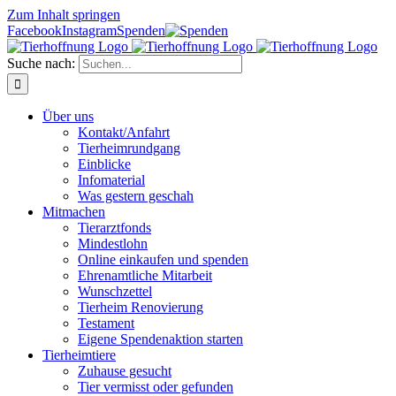
Zum Inhalt springen
Facebook
Instagram
Spenden
Suche nach:
Über uns
Kontakt/Anfahrt
Tierheimrundgang
Einblicke
Infomaterial
Was gestern geschah
Mitmachen
Tierarztfonds
Mindestlohn
Online einkaufen und spenden
Ehrenamtliche Mitarbeit
Wunschzettel
Tierheim Renovierung
Testament
Eigene Spendenaktion starten
Tierheimtiere
Zuhause gesucht
Tier vermisst oder gefunden