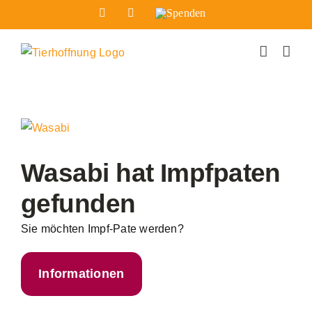
Zum
Facebook
Instagram
Spenden
Inhalt
springen
Zeige
grösseres
Bild
Wasabi hat Impfpaten
gefunden
Sie möchten Impf-Pate werden?
Informationen