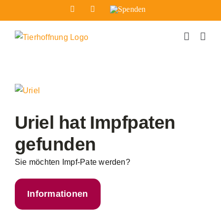
Zum
Facebook
Instagram
Spenden
Inhalt
springen
Zeige
grösseres
Bild
Uriel hat Impfpaten
gefunden
Sie möchten Impf-Pate werden?
Informationen