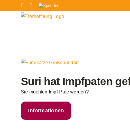
Zum
Facebook
Instagram
Spenden
Inhalt
springen
Zeige
grösseres
Bild
Suri hat Impfpaten g
Sie möchten Impf-Pate werden?
Informationen