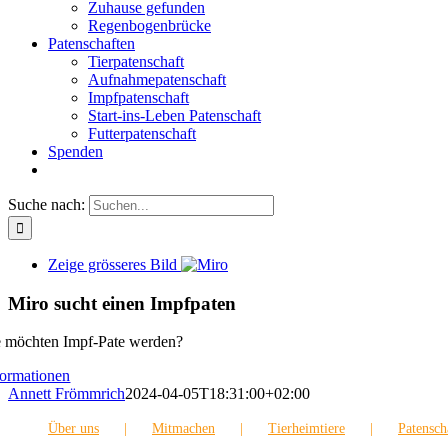
Zuhause gefunden
Regenbogenbrücke
Patenschaften
Tierpatenschaft
Aufnahmepatenschaft
Impfpatenschaft
Start-ins-Leben Patenschaft
Futterpatenschaft
Spenden
Suche nach:
Zeige grösseres Bild
Miro sucht einen Impfpaten
e möchten Impf-Pate werden?
formationen
Annett Frömmrich
2024-04-05T18:31:00+02:00
Über uns
Mitmachen
Tierheimtiere
Patensch