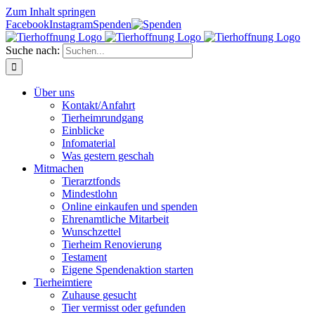
Zum Inhalt springen
Facebook
Instagram
Spenden
Suche nach:
Über uns
Kontakt/Anfahrt
Tierheimrundgang
Einblicke
Infomaterial
Was gestern geschah
Mitmachen
Tierarztfonds
Mindestlohn
Online einkaufen und spenden
Ehrenamtliche Mitarbeit
Wunschzettel
Tierheim Renovierung
Testament
Eigene Spendenaktion starten
Tierheimtiere
Zuhause gesucht
Tier vermisst oder gefunden