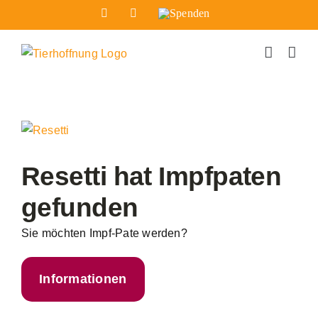
Zum
Facebook
Instagram
Spenden
Inhalt
springen
Zeige
grösseres
Bild
Resetti hat Impfpaten
gefunden
Sie möchten Impf-Pate werden?
Informationen