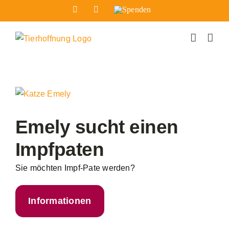
Zum
Facebook
Instagram
Spenden
Inhalt
springen
Zeige
grösseres
Bild
Emely sucht einen
Impfpaten
Sie möchten Impf-Pate werden?
Informationen