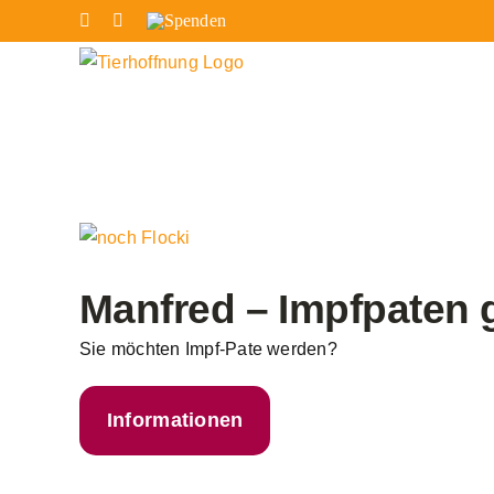
Zum
Facebook
Instagram
Spenden
Inhalt
springen
Zeige
grösseres
Bild
Manfred – Impfpaten
Sie möchten Impf-Pate werden?
Informationen