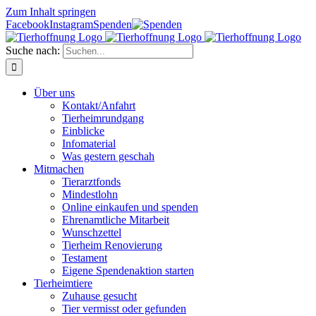
Zum Inhalt springen
Facebook
Instagram
Spenden
Suche nach:
Über uns
Kontakt/Anfahrt
Tierheimrundgang
Einblicke
Infomaterial
Was gestern geschah
Mitmachen
Tierarztfonds
Mindestlohn
Online einkaufen und spenden
Ehrenamtliche Mitarbeit
Wunschzettel
Tierheim Renovierung
Testament
Eigene Spendenaktion starten
Tierheimtiere
Zuhause gesucht
Tier vermisst oder gefunden