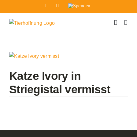
Zum
Facebook
Instagram
Spenden
Inhalt
springen
Zeige
grösseres
Bild
Katze Ivory in
Striegistal vermisst