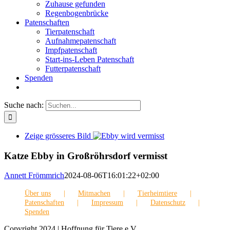
Zuhause gefunden
Regenbogenbrücke
Patenschaften
Tierpatenschaft
Aufnahmepatenschaft
Impfpatenschaft
Start-ins-Leben Patenschaft
Futterpatenschaft
Spenden
Suche nach:
Zeige grösseres Bild
Katze Ebby in Großröhrsdorf vermisst
Annett Frömmrich
2024-08-06T16:01:22+02:00
Über uns
Mitmachen
Tierheimtiere
Patenschaften
Impressum
Datenschutz
Spenden
Copyright 2024 | Hoffnung für Tiere e.V.