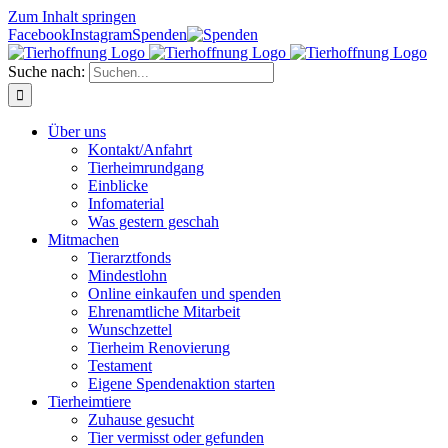
Zum Inhalt springen
Facebook
Instagram
Spenden
Suche nach:
Über uns
Kontakt/Anfahrt
Tierheimrundgang
Einblicke
Infomaterial
Was gestern geschah
Mitmachen
Tierarztfonds
Mindestlohn
Online einkaufen und spenden
Ehrenamtliche Mitarbeit
Wunschzettel
Tierheim Renovierung
Testament
Eigene Spendenaktion starten
Tierheimtiere
Zuhause gesucht
Tier vermisst oder gefunden