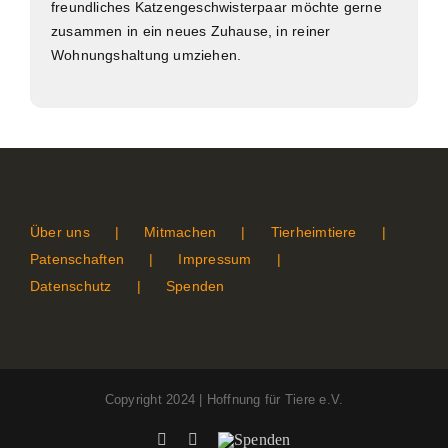
freundliches Katzengeschwisterpaar möchte gerne
zusammen in ein neues Zuhause, in reiner
Wohnungshaltung umziehen.
Über uns
Mitmachen
Tierheimtiere
Patenschaften
Impressum
Datenschutz
Spenden
Copyright 2024 | Hoffnung für Tiere e.V.
Facebook
Instagram
Spenden