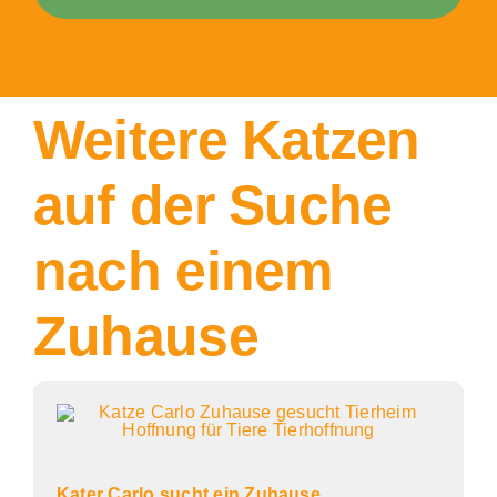
Weitere Katzen
auf der Suche
nach einem
Zuhause
Kater Carlo sucht ein Zuhause