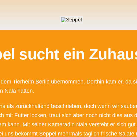
el sucht ein Zuhau
em Tierheim Berlin übernommen. Dorthin kam er, da sic
n Nala hatten.
 als zurückhaltend beschrieben, doch wenn wir sauber
h mit Futter locken, traut sich aber noch nicht dies aus
mem kann. Mit seiner Kameradin Nala versteht er sich g
. Bei uns bekommt Seppel mehrmals täglich frische Salat