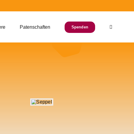
ere
Patenschaften
Spenden
efunden