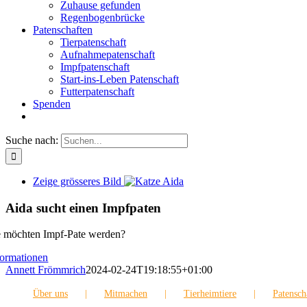
Zuhause gefunden
Regenbogenbrücke
Patenschaften
Tierpatenschaft
Aufnahmepatenschaft
Impfpatenschaft
Start-ins-Leben Patenschaft
Futterpatenschaft
Spenden
Suche nach:
Zeige grösseres Bild
Aida sucht einen Impfpaten
e möchten Impf-Pate werden?
formationen
Annett Frömmrich
2024-02-24T19:18:55+01:00
Über uns
Mitmachen
Tierheimtiere
Patensch