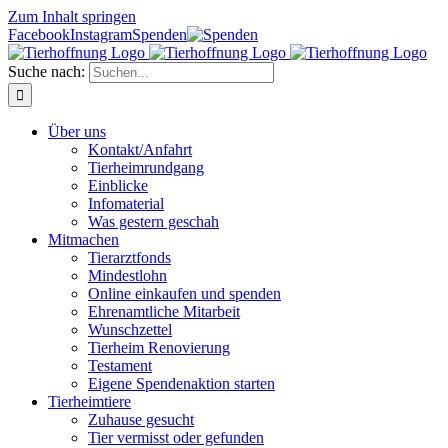
Zum Inhalt springen
Facebook
Instagram
Spenden
Suche nach:
Über uns
Kontakt/Anfahrt
Tierheimrundgang
Einblicke
Infomaterial
Was gestern geschah
Mitmachen
Tierarztfonds
Mindestlohn
Online einkaufen und spenden
Ehrenamtliche Mitarbeit
Wunschzettel
Tierheim Renovierung
Testament
Eigene Spendenaktion starten
Tierheimtiere
Zuhause gesucht
Tier vermisst oder gefunden