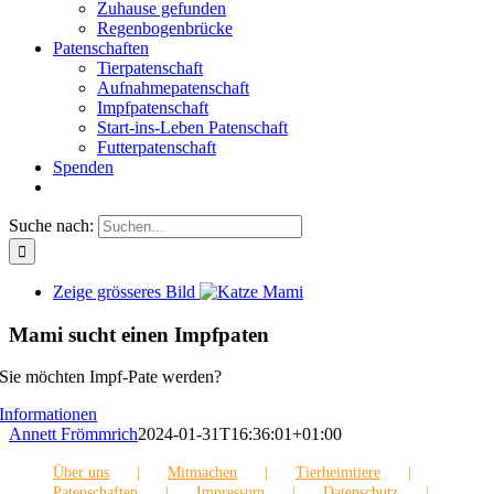
Zuhause gefunden
Regenbogenbrücke
Patenschaften
Tierpatenschaft
Aufnahmepatenschaft
Impfpatenschaft
Start-ins-Leben Patenschaft
Futterpatenschaft
Spenden
Suche nach:
Zeige grösseres Bild
Mami sucht einen Impfpaten
Sie möchten Impf-Pate werden?
Informationen
Annett Frömmrich
2024-01-31T16:36:01+01:00
Über uns
Mitmachen
Tierheimtiere
Patenschaften
Impressum
Datenschutz