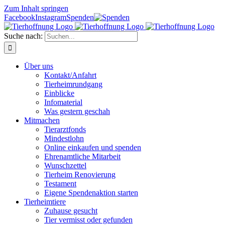
Zum Inhalt springen
Facebook
Instagram
Spenden
Suche nach:
Über uns
Kontakt/Anfahrt
Tierheimrundgang
Einblicke
Infomaterial
Was gestern geschah
Mitmachen
Tierarztfonds
Mindestlohn
Online einkaufen und spenden
Ehrenamtliche Mitarbeit
Wunschzettel
Tierheim Renovierung
Testament
Eigene Spendenaktion starten
Tierheimtiere
Zuhause gesucht
Tier vermisst oder gefunden