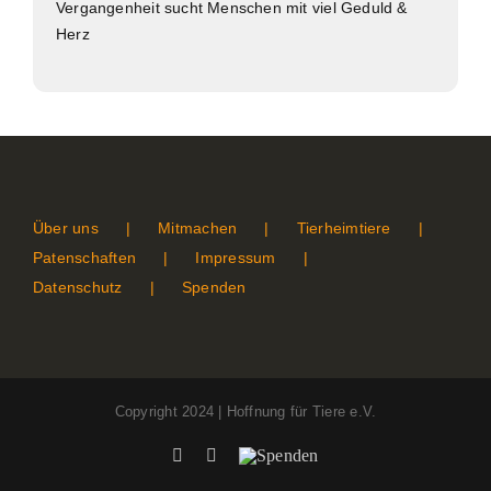
Vergangenheit sucht Menschen mit viel Geduld &
Herz
Über uns
Mitmachen
Tierheimtiere
Patenschaften
Impressum
Datenschutz
Spenden
Copyright 2024 | Hoffnung für Tiere e.V.
Facebook
Instagram
Spenden