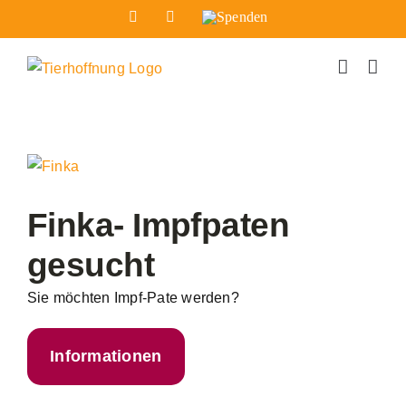
Zum
Facebook
Instagram
Spenden
Inhalt
springen
Zeige
grösseres
Bild
Finka- Impfpaten
gesucht
Sie möchten Impf-Pate werden?
Informationen