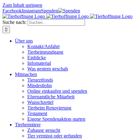
Zum Inhalt springen
Facebook
Instagram
Spenden
Suche nach:
Über uns
Kontakt/Anfahrt
Tierheimrundgang
Einblicke
Infomaterial
Was gestern geschah
Mitmachen
Tierarztfonds
Mindestlohn
Online einkaufen und spenden
Ehrenamtliche Mitarbeit
Wunschzettel
Tierheim Renovierung
Testament
Eigene Spendenaktion starten
Tierheimtiere
Zuhause gesucht
Tier vermisst oder gefunden