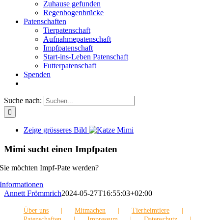
Zuhause gefunden
Regenbogenbrücke
Patenschaften
Tierpatenschaft
Aufnahmepatenschaft
Impfpatenschaft
Start-ins-Leben Patenschaft
Futterpatenschaft
Spenden
Suche nach:
Zeige grösseres Bild
Mimi sucht einen Impfpaten
Sie möchten Impf-Pate werden?
Informationen
Annett Frömmrich
2024-05-27T16:55:03+02:00
Über uns
Mitmachen
Tierheimtiere
Patenschaften
Impressum
Datenschutz