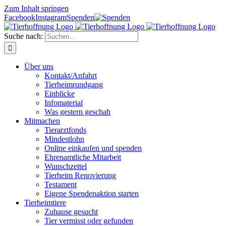
Zum Inhalt springen
Facebook
Instagram
Spenden
Suche nach:
Über uns
Kontakt/Anfahrt
Tierheimrundgang
Einblicke
Infomaterial
Was gestern geschah
Mitmachen
Tierarztfonds
Mindestlohn
Online einkaufen und spenden
Ehrenamtliche Mitarbeit
Wunschzettel
Tierheim Renovierung
Testament
Eigene Spendenaktion starten
Tierheimtiere
Zuhause gesucht
Tier vermisst oder gefunden