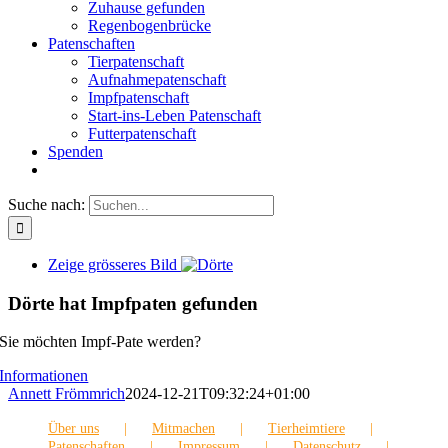
Zuhause gefunden
Regenbogenbrücke
Patenschaften
Tierpatenschaft
Aufnahmepatenschaft
Impfpatenschaft
Start-ins-Leben Patenschaft
Futterpatenschaft
Spenden
Suche nach:
Zeige grösseres Bild
Dörte hat Impfpaten gefunden
Sie möchten Impf-Pate werden?
Informationen
Annett Frömmrich
2024-12-21T09:32:24+01:00
Über uns
Mitmachen
Tierheimtiere
Patenschaften
Impressum
Datenschutz