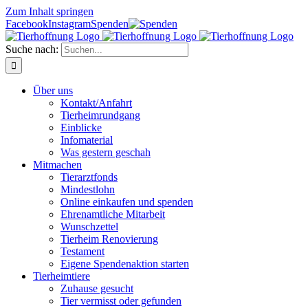
Zum Inhalt springen
Facebook
Instagram
Spenden
Suche nach:
Über uns
Kontakt/Anfahrt
Tierheimrundgang
Einblicke
Infomaterial
Was gestern geschah
Mitmachen
Tierarztfonds
Mindestlohn
Online einkaufen und spenden
Ehrenamtliche Mitarbeit
Wunschzettel
Tierheim Renovierung
Testament
Eigene Spendenaktion starten
Tierheimtiere
Zuhause gesucht
Tier vermisst oder gefunden