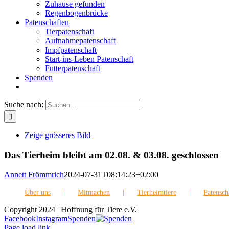
Zuhause gefunden
Regenbogenbrücke
Patenschaften
Tierpatenschaft
Aufnahmepatenschaft
Impfpatenschaft
Start-ins-Leben Patenschaft
Futterpatenschaft
Spenden
Suche nach:
Zeige grösseres Bild
Das Tierheim bleibt am 02.08. & 03.08. geschlossen
Annett Frömmrich
2024-07-31T08:14:23+02:00
Über uns
Mitmachen
Tierheimtiere
Patensch
Copyright 2024 | Hoffnung für Tiere e.V.
Facebook
Instagram
Spenden
Page load link