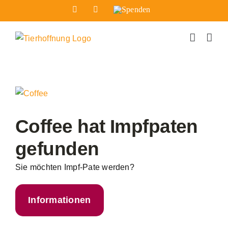
Zum
Facebook
Instagram
Spenden
Inhalt
springen
Zeige
grösseres
Bild
Coffee hat Impfpaten
gefunden
Sie möchten Impf-Pate werden?
Informationen