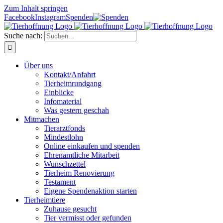
Zum Inhalt springen
Facebook
Instagram
Spenden
Suche nach:
Über uns
Kontakt/Anfahrt
Tierheimrundgang
Einblicke
Infomaterial
Was gestern geschah
Mitmachen
Tierarztfonds
Mindestlohn
Online einkaufen und spenden
Ehrenamtliche Mitarbeit
Wunschzettel
Tierheim Renovierung
Testament
Eigene Spendenaktion starten
Tierheimtiere
Zuhause gesucht
Tier vermisst oder gefunden