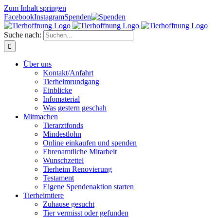
Zum Inhalt springen
Facebook
Instagram
Spenden
Suche nach:
Über uns
Kontakt/Anfahrt
Tierheimrundgang
Einblicke
Infomaterial
Was gestern geschah
Mitmachen
Tierarztfonds
Mindestlohn
Online einkaufen und spenden
Ehrenamtliche Mitarbeit
Wunschzettel
Tierheim Renovierung
Testament
Eigene Spendenaktion starten
Tierheimtiere
Zuhause gesucht
Tier vermisst oder gefunden