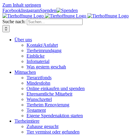
Zum Inhalt springen
Facebook
Instagram
Spenden
Suche nach:
Über uns
Kontakt/Anfahrt
Tierheimrundgang
Einblicke
Infomaterial
Was gestern geschah
Mitmachen
Tierarztfonds
Mindestlohn
Online einkaufen und spenden
Ehrenamtliche Mitarbeit
Wunschzettel
Tierheim Renovierung
Testament
Eigene Spendenaktion starten
Tierheimtiere
Zuhause gesucht
Tier vermisst oder gefunden