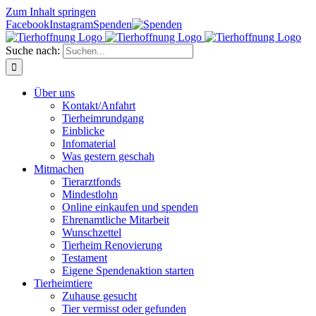
Zum Inhalt springen
Facebook
Instagram
Spenden
Suche nach:
Über uns
Kontakt/Anfahrt
Tierheimrundgang
Einblicke
Infomaterial
Was gestern geschah
Mitmachen
Tierarztfonds
Mindestlohn
Online einkaufen und spenden
Ehrenamtliche Mitarbeit
Wunschzettel
Tierheim Renovierung
Testament
Eigene Spendenaktion starten
Tierheimtiere
Zuhause gesucht
Tier vermisst oder gefunden