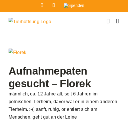
Zum
Facebook
Instagram
Spenden
Inhalt
springen
Zeige
grösseres
Bild
Aufnahmepaten
gesucht – Florek
männlich, ca. 12 Jahre alt, seit 6 Jahren im
polnischen Tierheim, davor war er in einem anderen
Tierheim. :-(, sanft, ruhig, orientiert sich am
Menschen, geht gut an der Leine