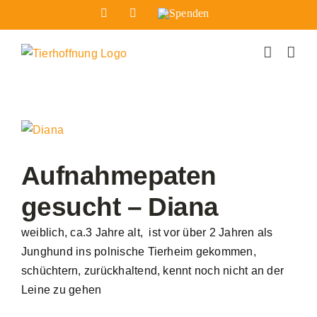
Zum
Facebook
Instagram
Spenden
Inhalt
springen
Zeige
grösseres
Bild
Aufnahmepaten
gesucht – Diana
weiblich, ca.3 Jahre alt, ist vor über 2 Jahren als
Junghund ins polnische Tierheim gekommen,
schüchtern, zurückhaltend, kennt noch nicht an der
Leine zu gehen