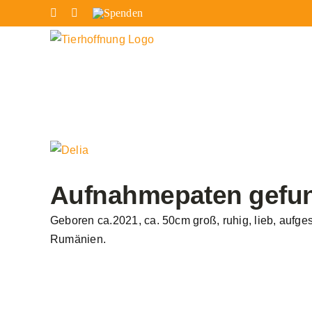
Zum
Facebook
Instagram
Spenden
Inhalt
springen
Zeige
grösseres
Bild
Aufnahmepaten gefun
Geboren ca.2021, ca. 50cm groß, ruhig, lieb, aufg
Rumänien.