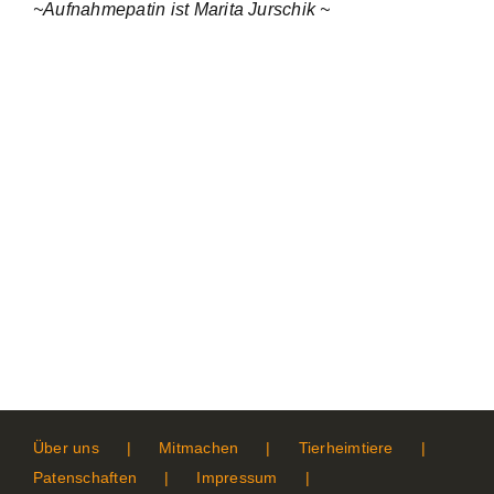
~Aufnahmepatin ist Marita Jurschik ~
Über uns
Mitmachen
Tierheimtiere
Patenschaften
Impressum