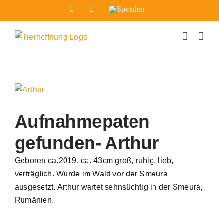
Zum
Facebook
Instagram
Spenden
Inhalt
springen
Zeige
grösseres
Bild
Aufnahmepaten
gefunden- Arthur
Geboren ca.2019, ca. 43cm groß, ruhig, lieb,
verträglich. Wurde im Wald vor der Smeura
ausgesetzt. Arthur wartet sehnsüchtig in der Smeura,
Rumänien.